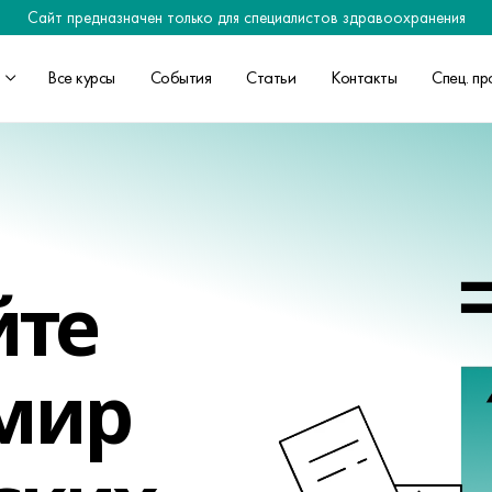
Сайт предназначен только для специалистов здравоохранения
Все курсы
События
Статьи
Контакты
Спец. пр
йте
 мир