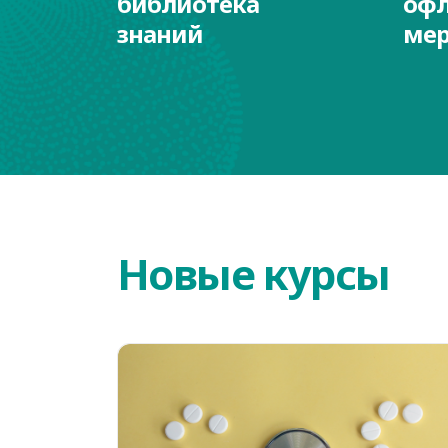
библиотека
офл
знаний
мер
Новые курсы