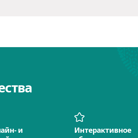
ества
айн- и
Интерактивное