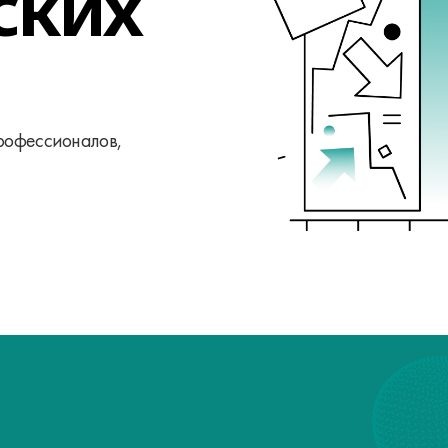
ских
рофессионалов,