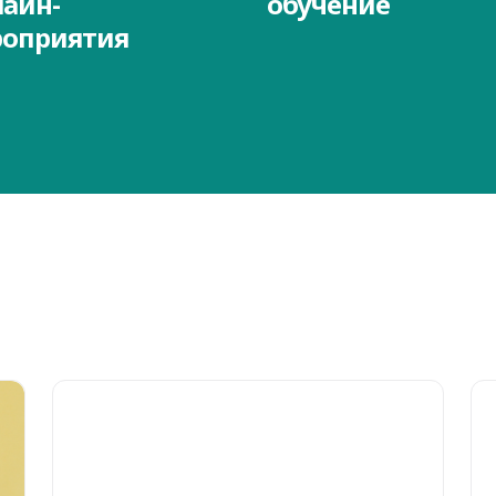
айн-
обучение
оприятия