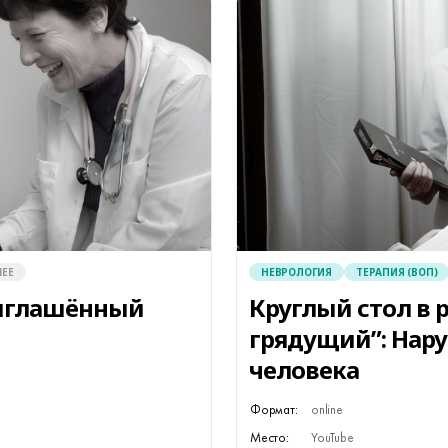
ЕЕ
НЕВРОЛОГИЯ
ТЕРАПИЯ (ВОП)
риглашённый
Круглый стол в 
грядущий”: Нар
человека
Формат:
online
Место:
YouTube