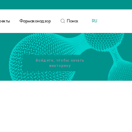
оекты
Фармаконадзор
Поиск
RU
ВОЙТИ
Войдите, чтобы начать
викторину