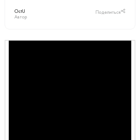
OctU
Поделиться
Автор