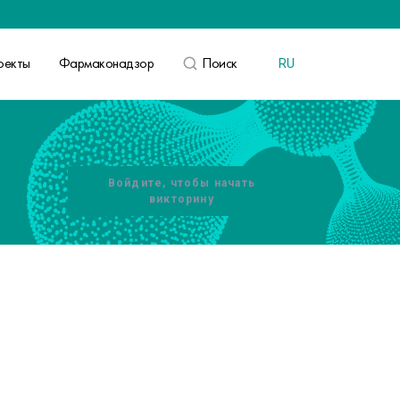
оекты
Фармаконадзор
Поиск
RU
ВОЙТИ
Войдите, чтобы начать
викторину